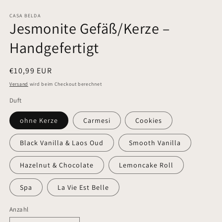
M
öffnen
ö
CASA BELDA
Jesmonite Gefäß/Kerze –
Handgefertigt
Normaler
€10,99 EUR
Preis
Versand
wird beim Checkout berechnet
Duft
ohne Kerze
Carmesi
Cookies
Black Vanilla & Laos Oud
Smooth Vanilla
Hazelnut & Chocolate
Lemoncake Roll
Spa
La Vie Est Belle
Anzahl