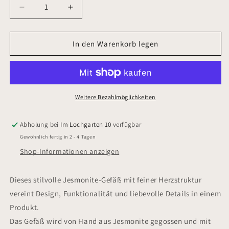
Verringere
Erhöhe
die
die
Menge
Menge
für
für
In den Warenkorb legen
Jesmonite
Jesmonite
Gefäß/Kerze
Gefäß/Kerze
–
–
Handgefertigt
Handgefertigt
Weitere Bezahlmöglichkeiten
Abholung bei
Im Lochgarten 10
verfügbar
Gewöhnlich fertig in 2 - 4 Tagen
Shop-Informationen anzeigen
Dieses stilvolle Jesmonite-Gefäß mit feiner Herzstruktur
vereint Design, Funktionalität und liebevolle Details in einem
Produkt.
Das Gefäß wird von Hand aus Jesmonite gegossen und mit